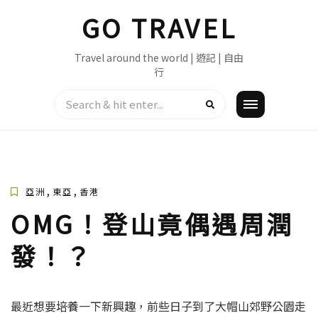
Skip
GO TRAVEL
to
content
Travel around the world | 遊記 | 自由
行
,
,
亞洲
東亞
香港
OMG！登山竟偶遇周潤
發！？
最近想要培養一下新興趣，前些日子到了大帽山郊野公園走