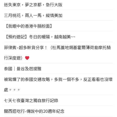
http://www.mafengwo.cn/i
還未升起，但看到希微的雲
裡是麥徑徒步的起點，麥理
迷失東京，夢之京都，急行大阪
/8171302.html
海已經形成。關於雲海，對
浩徑的標距柱都是用M來表示
於每一位登山者都是夢寐以
的，M代表Maclehose
三月桃花，兩人一馬，縱情美加
求的風景，只因它實在是太
Trail，一個標註代表500米
難遇到。 要看到雲海，首先
的距離。 M200的標距柱是麥
【我眼中的香港牛腩粉面】
雲層高度要低，否則只會置
徑的最後一根，位於終點屯
身於霧海，難得上到山卻看
門。這些標距柱不僅使驢友
【預約遊記】冬日的暖陽，越南越美~~
見一片白茫茫。雲層高度可
能夠了解自己徒步將要走和
以去天文臺網站的「機場天
已經走過的距離，而且遇到
菲律賓–超多幹貨分享！（杜馬蓋地錫基霍爾薄荷島摩托騎
氣預報」查閱。而當天的濕
緊急情況報警時，便於說明
度亦要高，至少都要百份之
自己的位置，這點在地的絕
行深度遊）
九十以上。（網路上講的，
大多數的郊野公園都沒有這
我就還沒有這運氣看到雲
樣做，真的值得我們學習。
泰國｜曼谷及芭提雅
海）當然風速不能太猛，雲
一個揹包走麥徑，千萬別穿
亦要夠厚。集齊以上條件
我這種軟底鞋，走得很奔
被寫爛了的泰國交通攻略，多我一個不多，反正看看也沒壞
後，再加上運氣，就能有一
潰，每天基本都是忍著走下
絲機會看到雲海。聽說想要
來的，推薦走全程的還是登
處。。。
看到雲海要選擇濕度較高那
山鞋，有的路段還是登山鞋
天去喔。 晨光 雖然這裡不是
靠譜。 行程及時間 2018年4
七天七夜臺灣之獨自旅行記錄
營地，但仍有不少人在此露
月29日—5月1日 “五一”假
營，看日出！ 注意事項
大
期三天 計劃行程： 第一天 麥
關西逛吃行-傳說中的20週年紀念
帽山山頂天氣變化很大，而
裡浩徑1～3段（34.3KM） 第