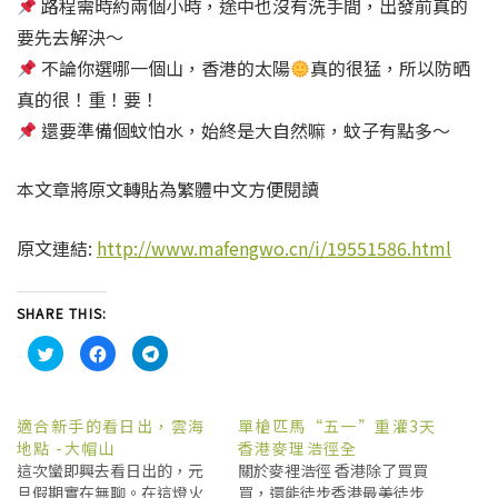
路程需時約兩個小時，途中也沒有洗手間，出發前真的
要先去解決～
不論你選哪一個山，香港的太陽
真的很猛，所以防晒
真的很！重！要！
還要準備個蚊怕水，始終是大自然嘛，蚊子有點多～
本文章將原文轉貼為繁體中文方便閱讀
原文連結:
http://www.mafengwo.cn/i/19551586.html
SHARE THIS:
C
C
C
l
l
l
i
i
i
c
c
c
k
k
k
t
t
t
適合新手的看日出，雲海
單槍匹馬“五一”重灌3天
o
o
o
s
s
s
地點 -大帽山
香港麥理浩徑全
h
h
h
這次蠻即興去看日出的，元
關於麥裡浩徑 香港除了買買
a
a
a
r
r
r
旦假期實在無聊。在這燈火
買，還能徒步香港最美徒步
e
e
e