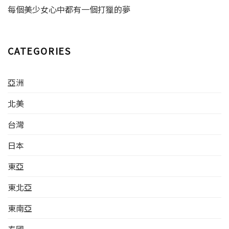
溫度較地面低，需帶備保暖
二天 麥裡浩徑4～7段
每個美少女心中都有一個打獵的夢
衣物。保溫瓶會是你的恩物
（34.1KM） 第三天 麥理浩徑
（還好這次主人提醒了寶貝
8～10段（31.6KM） 實際行
小寵物） 不要留下垃圾，山
程: 第一天 麥徑1～3段
野不留痕，沿途可能會遇到
（34.3KM） 營地：三段終點
CATEGORIES
野生動物喔，切記不要驚擾
企嶺下，有飲料售賣機和廁
牠們，不要餵食。 本文章將
所 第二天 麥徑4～6段
原文轉貼為繁體中文方便閱
（27.9KM） 六段終點城門燒
亞洲
讀原文連結:
烤場，臨時在涼亭露營，有
http://www.mafengwo.cn/i
飲料售賣機和廁所 第三天 麥
北美
/23507230.html
徑7～10段…
台灣
日本
東亞
東北亞
東南亞