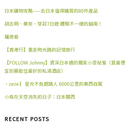
圓形的屋頂就是經常出現在
了） 晨光 夜晚的星空
交
頭，如420米的牛耳石山、
日本購物攻略——去日本值得購買的80件產品
路書中的山頂氣象臺，今天
通 從荃灣路線可以選擇 51號
702米的馬鞍山、649米的草
基本被濃霧所遮蔽。 山高人
巴士 – 荃灣（如心廣場）至
山和957米的大帽山等。全程
為峰，風定落花香。 氣象臺
胡志明、美奈、芽莊7日遊 體驗不一樣的越南！
上村（迴圈線）。在荃灣大
風景各異，不論山嶺、岸
後開始下坡。 我還會經常
河道北的巴士站乘坐51號巴
邊、叢林、溪澗，全都美麗
來。選一個天高雲淡的天
士到郊野公園站下車，走大
得叫人歎為觀止，尤其是其
羅德島
氣，感受天蒼蒼野茫茫的真
約３分鐘，到達扶輪公園。
中第三﹑四﹑七﹑八段﹐都
實，發現一種不同的風景。
注意：30分鐘一班車！ 今天
是連綿不斷崎嶇難行的山
【香港行】重走時光路的記憶旅行
八段起點，反走的話是終
要走的就是麥理浩徑8段，約
路﹐幾百米直上直下﹐令人
點。地名鉛礦凹，這裡有露
8公里，大概走3小時到達山
色變。麥徑部分路段行走在
【FOLLOW Johnny】資深日本通的獨家小眾祕笈（買最便
營營地。 這裡有很多岔路，
頂雷達站沿途的風景優美。
海岸線上，沿途看到無敵海
如果想從最近的路出去，只
宜的藥妝住最好的私湯酒店）
這心路歷程嘛～ 不得了。 懶
景。 每年的11月份，香港都
能選擇大埔墟方向，借道衛
人登頂 為了節省體力，這次
要在麥理浩徑舉行“樂施毅
奕信徑，大約需要45分鐘。
選擇乘搭計程車上山。計程
行者”徒步活動，毅行者要
·zeze ▏星光不負趕路人 6000公里的美西自駕
走出山口可以看見一個小巴
車能登上大帽山700米處的閘
在48小時內走完麥理浩徑
等車的亭子，但小巴不會進
口。 到達大帽山停車場旁的
100公里的全程。 香港有個
小鳥在天空消失的日子：日本關西
來，你需要繼續向下走二三
大帽山觀景臺，再沿著如髮
怪象 東湧在西邊，西貢在東
百米到居民區，小巴到那裡
夾彎的路段再走45分鐘，就
邊北角在南邊，南昌在北邊
就掉頭了，上車後終點站就
會到達是次旅程的重點景點
不用去人擠人的太平山頂也
是大埔墟地鐵站。 本文章將
「天氣雷達站」，這是香港
能看香港夜景 來這裡看香港
RECENT POSTS
原文轉貼為繁體中文方便閱
天文臺於1999年設立的天氣
夜景也是很愜意的吧 M001的
讀原文連結:
雷達。 這次只見暮光，太陽
標距柱是麥徑的第一根，這