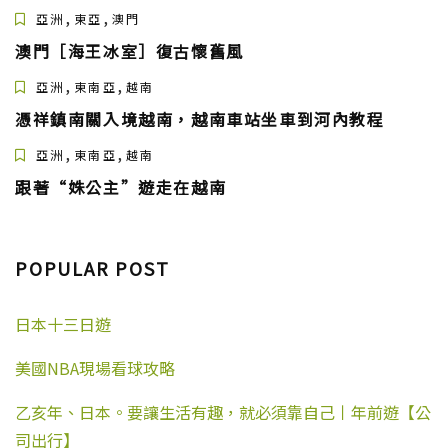
八、九段分別介紹介紹，但
部及北部幾乎所有地方，以
• 鳳凰徑（Lantau
,
,
亞洲
東亞
澳門
願對一些人有所幫助。 建議
及元朗和八鄉平原的全景。
Trail）：1984年啟用，全長
第八段反走，從扶輪公園出
可以清晰看到青馬大橋，香
70公里 • 港島徑（Hong
澳門［海王冰室］復古懷舊風
發。先坐地鐵到荃灣西，不
港半島。 看日出是一件具挑
Kong Trail）：1985年啟
出站，走電梯下到地鐵站地
,
,
戰性的事情。 這條行山路線
用，全長50公里 • 衛奕信徑
亞洲
東南亞
越南
下，等51路巴士，起點站，
難度不高，適合新手，而景
（Wilson Trail）：1996啟
憑祥鎮南關入境越南，越南車站坐車到河內教程
到大帽山郊野公園下。馬路
觀方面可以一覽港九新界的
用，全長78公里 麥理浩徑—
對面就是第八段的起點。 至
景色，亦是觀看日出日落的
香港一條著名的徒步線路，
,
,
亞洲
東南亞
越南
於為什麼要反走，因為這樣
好地方。若果你運氣好遇上
這條線路是1979年10月26日
走全程坡度較少，巴士已經
跟著“姝公主”遊走在越南
合適的天氣條件，更可一嘗
啟用，全長100公里。以西貢
帶你上了一點海拔，順走的
在雲海上漫步。對於新手想
北潭湧為起點，繞過萬宜水
話上山的路很長。 起點。有
要看日出日落其中一個最輕
庫，繞過西貢半島，轉向西
一小段上坡，10分鐘後會上
鬆的地點。 據說蠻多寒冬的
面，到達九龍群山，再從城
到一個平臺，有停車場和一
POPULAR POST
勇士會到大帽山看日出、雲
門開始往北走到達大帽山，
個小型博物館，可以參觀一
海，甚至藉著天氣寒冷碰運
由東向西橫貫新界，以屯門
下。 一路的野花。 還有長成
氣看結霜。四季日出的時間
為終點。共分為十段，長度
日本十三日遊
了樹的杜鵑。 沿途不時有被
都不相同，夏天會比冬天
由5至16公里不等，大部分約
美景吸引，嬉戲拍照的少
早。網路上講香港的冬天大
長10公里。 麥理浩徑沿途每
年。 亦有一己獨行的勇者。
美國NBA現場看球攻略
嘅會在清晨7點日出，春天則
500米設有一個標誌柱，全程
大帽山亦稱“大霧山”，果
大嘅是6點至6點45分，而夏
共200個標誌柱。每段都有報
然名不虛傳。隨著山勢的升
天約5點30分至5點55分，秋
到處和休息處， 麥理浩徑橫
乙亥年、日本。要讓生活有趣，就必須靠自己丨年前遊【公
高，大霧越來越濃，人越來
天約6點至6點半左右。（前
跨香港24個郊野公園中的8
司出行】
越少。 前面就是山頂，這是
一晚記得看日出時間就對
個，沿途要翻越二十多座山