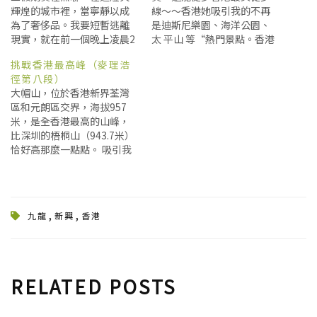
o
o
o
輝煌的城市裡，當寧靜以成
線～～香港她吸引我的不再
n
n
n
為了奢侈品。我要短暫逃離
是迪斯尼樂園、海洋公園、
T
F
T
w
a
e
現實，就在前一個晚上凌晨2
太 平山 等“熱門景點。香港
i
c
l
t
e
e
點才決定好要去看日出，其
是個多山多海的城市，是世
t
b
g
挑戰香港最高峰（麥理浩
實我什麼都沒有準備就決定
界上不多見的郊野徒步的天
e
o
r
r
o
a
徑第八段）
要獨自爬山思考人生，要遠
堂，自然香港比都市香港更
(
k
m
大帽山，位於香港新界荃灣
O
(
(
離喧囂吵雜的市區，還好有
具魅力。！！有人坐飛機、
p
O
O
區和元朗區交界，海拔957
貼心的主人告訴了我一些爬
坐火車大老遠到香港 ，僅僅
e
p
p
n
e
e
米，是全香港最高的山峰，
山以及保暖的小撇步，還為
為了來這裡的郊野徒步露
s
n
n
比深圳的梧桐山（943.7米）
i
s
s
我計算好了時間（很重要
營。 港府相當重視郊野公園
n
i
i
恰好高那麼一點點。 吸引我
喔），這是溺愛模式嗎？慰
的建設，從上世紀70年代就
n
n
n
e
n
n
挑戰大帽山的，除了高度，
藉了空虛寂寞的心靈。帶著
開始在香港境內設定郊野公
w
e
e
還有一個更重要的原因，那
w
w
w
滿滿的幸福感，再一次可以
園，目前全港已有24個郊野
i
w
w
就是麥理浩徑第八段就從大
無後顧之憂安心的出發！ 大
公園，覆蓋近40%的香港土
n
i
i
d
n
n
帽山穿越。麥理浩徑太有名
帽山位於新界中部，被劃入
地，而將這些郊野公園連成
o
d
d
,
,
九龍
新興
香港
了，應該不需要在這裡介
w
o
o
了大帽山郊野公園和城門郊
串的就是一條條登山徑，香
)
w
w
紹，網上也有很多攻略，但
野公園之內，是香港最高的
港在設定郊野公園基礎上還
)
)
大部分都是關於第一段、第
山峰，海拔957米，僅次於第
增設幾十條郊野遠足徑和越
二段的，中間部分相對較
二高峰 鳳凰山 （海拔934
野單車徑，其中長距離的遠
少。其實，麥理浩徑10段各
米）高23米，大東山（海拔
足徑有以下四條： • 麥裡浩
RELATED POSTS
有特點，因此就借螞蜂窩平
869米）天朗氣清的時後，走
徑（MacLehose Trail）：
臺分幾期將五、六、七、
到到觀景臺，可俯瞰新界西
1979年啟用，全長100公里