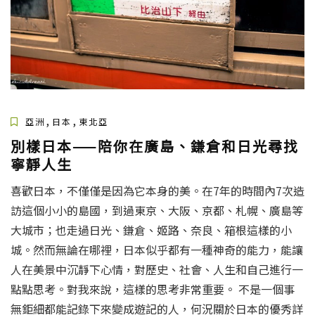
,
,
亞洲
日本
東北亞
別樣日本——陪你在廣島、鎌倉和日光尋找
寧靜人生
喜歡日本，不僅僅是因為它本身的美。在7年的時間內7次造
訪這個小小的島國，到過東京、大阪、京都、札幌、廣島等
大城市；也走過日光、鎌倉、姬路、奈良、箱根這樣的小
城。然而無論在哪裡，日本似乎都有一種神奇的能力，能讓
人在美景中沉靜下心情，對歷史、社會、人生和自己進行一
點點思考。對我來說，這樣的思考非常重要。 不是一個事
無鉅細都能記錄下來變成遊記的人，何況關於日本的優秀詳