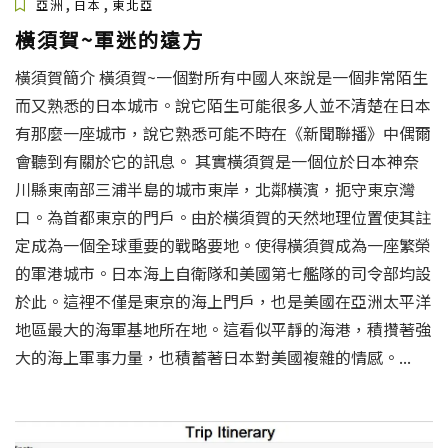
,
,
亞洲
日本
東北亞
橫須賀~軍迷的遠方
橫須賀簡介 橫須賀~一個對所有中國人來說是一個非常陌生
而又熟悉的日本城市。說它陌生可能很多人並不清楚在日本
有那麼一座城市，說它熟悉可能不時在《新聞聯播》中偶爾
會聽到有關於它的訊息。 其實橫須賀是一個位於日本神奈
川縣東南部三浦半島的城市東岸，北鄰橫濱，扼守東京灣
口。為首都東京的門戶。由於橫須賀的天然地理位置使其註
定成為一個全球重要的戰略要地。使得橫須賀成為一座繁榮
的軍港城市。日本海上自衛隊和美國第七艦隊的司令部均設
於此。這裡不僅是東京的海上門戶，也是美國在亞洲太平洋
地區最大的海軍基地所在地。這看似平靜的海港，積攢著強
大的海上軍事力量，也積蓄著日本對美國複雜的情感。...