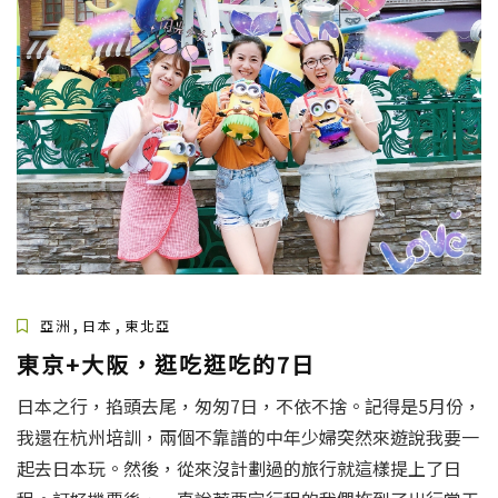
,
,
亞洲
日本
東北亞
東京+大阪，逛吃逛吃的7日
日本之行，掐頭去尾，匆匆7日，不依不捨。記得是5月份，
我還在杭州培訓，兩個不靠譜的中年少婦突然來遊說我要一
起去日本玩。然後，從來沒計劃過的旅行就這樣提上了日