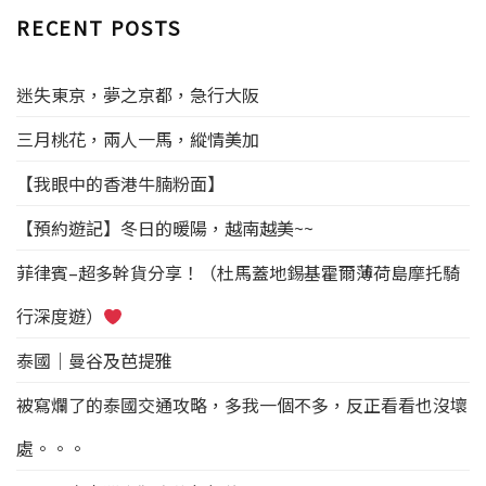
RECENT POSTS
迷失東京，夢之京都，急行大阪
三月桃花，兩人一馬，縱情美加
【我眼中的香港牛腩粉面】
【預約遊記】冬日的暖陽，越南越美~~
菲律賓–超多幹貨分享！（杜馬蓋地錫基霍爾薄荷島摩托騎
行深度遊）
泰國｜曼谷及芭提雅
被寫爛了的泰國交通攻略，多我一個不多，反正看看也沒壞
處。。。