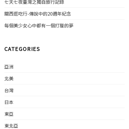
七天七夜臺灣之獨自旅行記錄
關西逛吃行-傳說中的20週年紀念
每個美少女心中都有一個打獵的夢
CATEGORIES
亞洲
北美
台灣
日本
東亞
東北亞