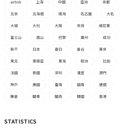
airbnb
上海
中國
亞洲
京都
北京
北海道
南海
名古屋
大名
大城
大社
大阪
奈良
威尼斯
富士山
嵐山
巴黎
廣州
成功
新干
日本
春日
曼谷
東京
東北
東南亞
東海
歐洲
比如
法國
泰國
深圳
漢堡
澳門
神戶
美國
臺灣
越南
通道
鎌倉
關東
關西
韓國
香港
STATISTICS