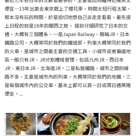
最近三年去日本的次數是最多的，主要是因為離得近機票又
便宜…15年出差去東京趕上了櫻花季，時間太短行程太緊，
根本沒有玩的時間，於是迫切地想自己去走走看看，最先提
上日程的就是16年的關西之旅。 提前仔細研究了日本的交
通，大概有三個體系，一是Japan Railway，簡稱JR，日本
鐵路公司，大概等同於我們的鐵道部，列車大概等同於我們
的火車，是城市之間最主要的交通工具，小城市或者偏遠地
區一般只有JR，JR分割槽域管理，包括九州JR、西日本
JR、東日本JR、北海道JR。二是私營鐵路，城市之間的線
路不多，主要是城市內的列車，大概等同於我們的地鐵。三
是每個城市內的公交車，基本上都可以買一日或兩日通票隨
便坐。...