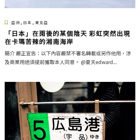
,
,
亞洲
日本
東北亞
「日本」在雨後的某個陰天 彩虹突然出現
在卡瑪苦辣的湘南海岸
簡介 嚴正宣告：以下內容嚴禁不署名轉載或另作他用，涉
及商業用途須提前獲取本人同意。 @夏天edward...