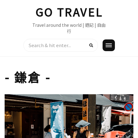
Skip
GO TRAVEL
to
content
Travel around the world | 遊記 | 自由
行
- 鎌倉 -