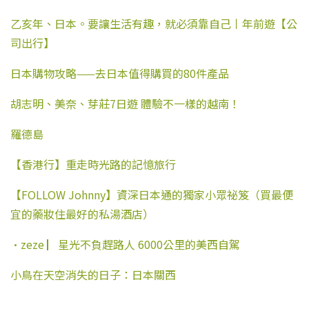
乙亥年、日本。要讓生活有趣，就必須靠自己丨年前遊【公
司出行】
日本購物攻略——去日本值得購買的80件產品
胡志明、美奈、芽莊7日遊 體驗不一樣的越南！
羅德島
【香港行】重走時光路的記憶旅行
【FOLLOW Johnny】資深日本通的獨家小眾祕笈（買最便
宜的藥妝住最好的私湯酒店）
·zeze ▏星光不負趕路人 6000公里的美西自駕
小鳥在天空消失的日子：日本關西