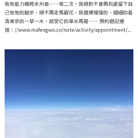
我有能力橫跨本州島……第二次，我絕對不會再到處留下自
己匆匆的腳步，絕不再走馬觀花，我選擇慢慢的、細細的看
清東京的一草一木，感受它的車水馬龍…… 預約遊記通
道：//www.mafengwo.cn/note/activity/appointment/...