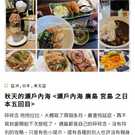
,
,
亞洲
日本
東北亞
秋天的瀨戶內海 <瀨戶內海 廣島 宮島 之日
本五回目>
碎碎念 拖拖拉拉，大概寫了兩個多月，嚴重拖延症，再不
寫就要開始下次旅程了。 通篇都是自己的碎碎念，沒有特
別的攻略，只是有些小提示，還有各種的別人也許沒有親身