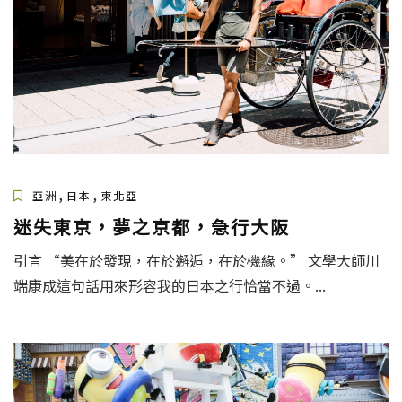
,
,
亞洲
日本
東北亞
迷失東京，夢之京都，急行大阪
引言 “美在於發現，在於邂逅，在於機緣。” 文學大師川
端康成這句話用來形容我的日本之行恰當不過。...