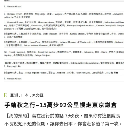
,
,
亞洲
日本
東北亞
手繪秋之行–15萬步92公里慢走東京鎌倉
【我的預約】寫在出行前的話 7天8夜，如果你有這個說長
不長說短不短的假期，讓你去日本，你會走多遠？第一次，