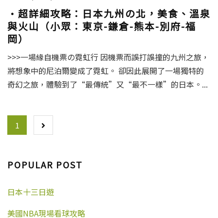
·超詳細攻略：日本九州の北，美食、溫泉
與火山（小眾：東京-鎌倉-熊本-別府-福
岡）
>>>一場緣自機票の霓虹行 因機票而誤打誤撞的九州之旅，
將想象中的尼泊爾變成了霓虹。 卻因此展開了一場獨特的
奇幻之旅，體驗到了“最傳統”又“最不一樣”的日本。...
POSTS
1
NAVIGATION
POPULAR POST
日本十三日遊
美國NBA現場看球攻略