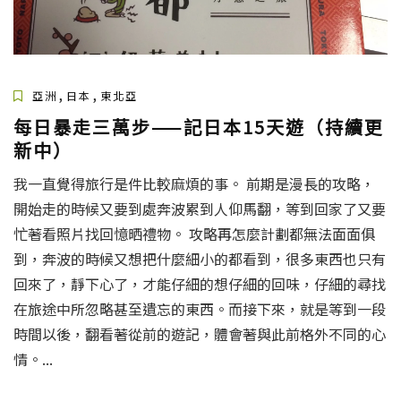
,
,
亞洲
日本
東北亞
每日暴走三萬步——記日本15天遊（持續更
新中）
我一直覺得旅行是件比較麻煩的事。 前期是漫長的攻略，
開始走的時候又要到處奔波累到人仰馬翻，等到回家了又要
忙著看照片找回憶晒禮物。 攻略再怎麼計劃都無法面面俱
到，奔波的時候又想把什麼細小的都看到，很多東西也只有
回來了，靜下心了，才能仔細的想仔細的回味，仔細的尋找
在旅途中所忽略甚至遺忘的東西。而接下來，就是等到一段
時間以後，翻看著從前的遊記，體會著與此前格外不同的心
情。...