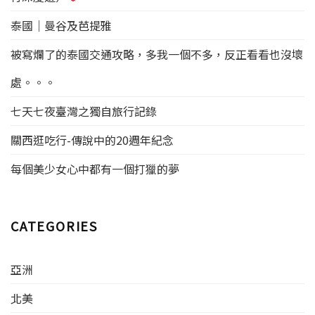
也可以選擇線下的旅行社，
址：建國門外秀水北街23號
想辦法翻牆，拿到了官網上
一般線下旅行社的價格都高
辦理時間：週一至週五 8：
的準確資訊：菲律賓簽證 駐
泰國｜曼谷及芭提雅
於淘寶。一般資料入館後需
30——11：00 領取時間：週
華菲律賓大使館與所有駐華
要7-個工作日可出籤（不含
一至週五16：00——17：00
菲律賓領事館，於2002年2
被寫爛了的泰國交通攻略，多我一個不多，反正看看也沒壞
往返郵寄資料時間），也可
辦理週期及費用： 1. 正常四
月實行鍼對訪問菲律賓不超
以選擇加急，相應價格也會
個工作日（例：週一送，週
過59天的中國公民簡化簽
處。。。
比較貴一些。 以上各種建議
五取）——180 2. 加急一個工
證。 對持有中華人民共和國
均屬於天津悠學工作人員根
作日（例：週一送，週二
護照的申請人，應遵照辦理
七天七夜臺灣之獨自旅行記錄
據學生真實簽證過程所總
取）——360 PS：週末，國家
申請菲律賓入境簽證所需相
結，僅供大家參考，鑑於每
法定假日，菲律賓節假日除
關檔案和手續的要求。 簽證
關西逛吃行-傳說中的20週年紀念
個領館申請政策稍有不同，
外 「」 簽證材料： 1、護照
安排 週一至週五 （除節假日
一切以領館的要求為準。 我
2、身份證影印件1份 3、2寸
外） 08:30-11:00時 - 接受簽
每個美少女心中都有一個打獵的夢
持有美國簽證，是否可以落
白底照片兩張 4、銀行存款凍
證申請 15:00-17:30時 - 取簽
地籤？ 可以。 菲律賓駐華使
結證明 5、申請表（可現場領
證 下午不接受簽證申請。使
館針對中國居民申請入境菲
取） 6、行程單 7、酒店訂單
館接受簽證申請後，除非接
律賓有以下規定： .持中國外
【6、7是小夥伴說2017年新
到通知，通常四個工作日後
CATEGORIES
交護照、公務護照臨時赴菲
增加的】 注意事項and謠言
可取簽證。菲律賓入境簽證
人員可免簽入境並停留天。
粉碎機： 1、存款證明：由銀
的需求 • 對於個籤申請，如
2.持中國普通護照及申根、澳
行開具，最低1萬元，凍結至
果簽證申請者的護照簽發地
大利亞、美國、加拿大或日
亞洲
旅行結束後即可，並非網上
不在菲律賓駐華使館的領區
本任意一種有效簽證者，可
傳說的2w-3w凍結2個月。存
範圍內，需本人親自到使館
免簽證進入菲律賓停留7天。
北美
款證明各行均可辦理，20元/
辦理。 （菲律賓駐華使館的
.持香港或澳門特區護照的中
份 2、在職證明、在校證明：
領區範圍包括河北、山西、