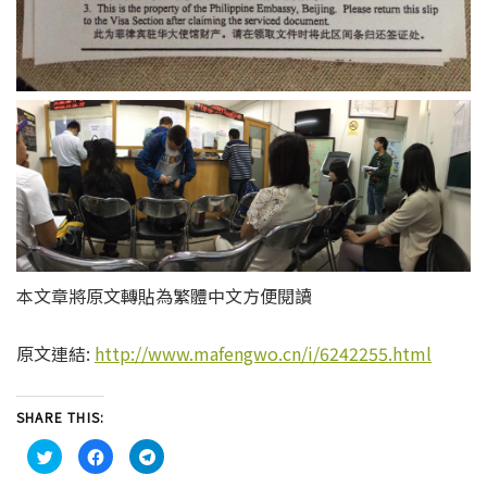
本文章將原文轉貼為繁體中文方便閱讀
原文連結:
http://www.mafengwo.cn/i/6242255.html
SHARE THIS:
C
C
C
l
l
l
i
i
i