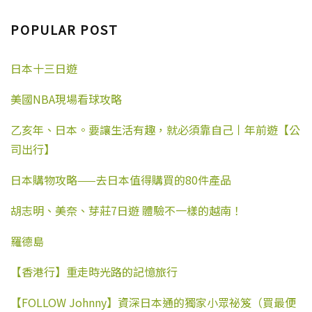
刨去週末和準備資料的時
遛個彎吧。很多人能穿越大
也不例外。但是在菲律賓進
間，就算給同城的淘寶加急
半個城區就為了去吃個飯，
行英語短期遊學，不屬於學
POPULAR POST
辦籤都不一定能趕得上，而
去兩趟使館倒嫌麻煩，我有
歷性的留學（即本科、碩博
且又怕自己去大使館辦不保
些不能理解。當然，12月中
課程的留學），所以大家是
險。就因為這，我倆可是擔
旬後上海、廣州等地的簽證
日本十三日遊
無法申請正規留學簽證的，
心焦急煩躁恐慌了蠻久的。
處傳出限量的訊息，屬於客
目前只能申請旅遊簽證。入
先是諮詢了好幾家淘寶，加
觀原因。在此之前，經常在
境之後，學校會根據政府的
美國NBA現場看球攻略
急的價格都飆到了800起，而
網上看到很多人說因為菲籤
要求，為每一個入學的同學
且最快也要三天。後來看到
代辦價格飛漲，打算放棄出
辦理SSP（特殊學習許可
網上有很多自己去大使館辦
行了，我就想問為啥不自己
乙亥年、日本。要讓生活有趣，就必須靠自己丨年前遊【公
證），有效期為半年，有這
的，一個工作日就出籤，出
辦？ 還有些人元旦出行，雙
司出行】
個證件就可以在菲律賓境內
籤率百分百，還便宜很多。
十一拍了簽證，一直不辦，
進行合法的英語學習。 關於
於是為了省時省錢，韓梅梅
非等到12月辦，結果趕上限
日本購物攻略——去日本值得購買的80件產品
SSP的資料，請大家參考往期
同學一咬牙，決定直接進擊
流，直接傻眼。 所以關於菲
資料 所以去菲律賓英語遊學
大使館。但是說到準備什麼
籤，我的建議是趕早不趕
目前只能申請旅遊簽證。
胡志明、美奈、芽莊7日遊 體驗不一樣的越南！
材料，網上的攻略也是眾說
晚，儘量早點辦，既然定了
（不包含已經辦理退休移民
紛紜，然後又打電話給大使
機票行程，關鍵環節儘早敲
的家庭）。 2 菲律賓旅行簽
館問，人家電話那邊滋啦滋
定。另外，自行辦理不麻
羅德島
證有哪幾種？我們該申請哪
啦的電流聲吵得連鈴聲都淹
煩，相比於美籤簡單多了，
一種？ 目前中國大陸境內菲
沒了…… 算了，還是直接去
通過率幾乎百分之百。 謠言
【香港行】重走時光路的記憶旅行
律賓駐華大使館可申請的旅
大使館吧…… 於是，衝破重
三：材料準備很繁瑣？ 決定
行簽證為4天停留以及天停
重霧霾，韓梅梅同學連續三
自行辦理菲律賓簽證後，就
【FOLLOW Johnny】資深日本通的獨家小眾祕笈（買最便
留。 菲律賓駐華大使館各領
天三次 出沒菲律賓大使館
開始準備材料了。網上查了