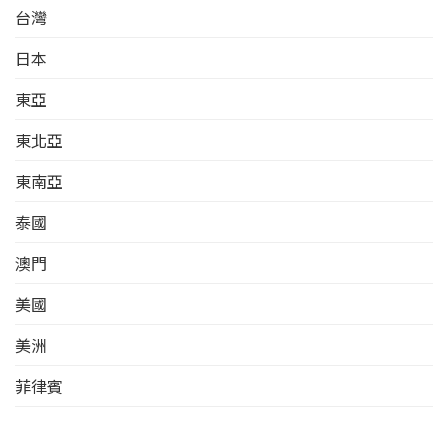
國公民可以免籤進入菲律賓
台灣
可有可無。雖然很多人對此
遼寧、吉林、黑龍江、山
停留4天。 4.持中國普通護照
很糾結，但梅梅同學向菲館
東、河南、甘肅、青海、陝
者辦理菲律賓落地簽證手續
日本
工作人員求證得出的結論
西、北京、天津、四川、內
較複雜，須事先經過菲律賓
是：人家只認存款證明。 3、
蒙古、寧夏、新疆 、西藏）
移民局書面批准。 但是，持
以上為 2016.9.21 北京 大使
東亞
• 簽證正常審理從受理之日
中國普通護照及申根、澳大
館 簽證攻略，不排除之後政
起需花費四(4)個工作日。加
利亞、美國、加拿大或日本
策有變，且其他大使館的辦
急審理需收取人民幣190.00
東北亞
任意一種有效簽證者，可免
理時間及需要的材料可能略
元，簽證在受理之日起一個
簽證進入菲律賓停留7天，到
有不同，保險起見，請務必
工作日後發放。其他國家公
東南亞
菲律賓後可以續簽，不過只
提前諮詢。…
民的簽證，根據各案情況，
能最多延籤4天，也就是最多
從申請受理之日其五(5)個工
泰國
隻能停留2天，無法申請更長
作日後可得。 • 簽證費 （旅
時間的續簽。請大家一定留
遊簽證/商務簽證）： 人民幣
澳門
意，如果遊學時間在周以
190.00元 - 中國公民(一次入
上，請在國內申請好旅行簽
境) 其他國家公民的簽證費不
美國
證再出境。 香港和澳門護照7
同 (人民幣228元 – 人民幣
天落地籤：先轉成7天旅遊
304元)。（請向簽證處收銀
美洲
籤，再辦理天，之後與天旅
臺詢問） • 簽證申請受理時
遊籤相同。 4 持有中國護
間 ：週一至週五（除節假日
菲律賓
照，沒有任何其他發達國家
外），上午8:30至11:00…
簽證，是否可以落地籤？ 可
越南
以。找旅行社代辦，目前自