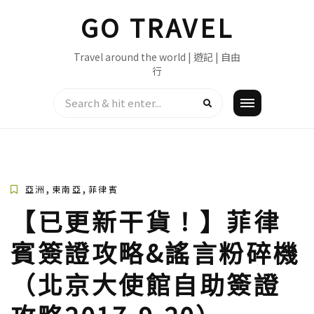
Skip
GO TRAVEL
to
content
Travel around the world | 遊記 | 自由
行
,
,
亞洲
東南亞
菲律賓
【已更新干貨！】菲律
賓簽證攻略&謠言粉碎機
（北京大使館自助簽證