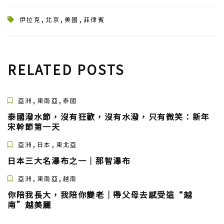
不管再本地還是出門，打車
家數錢啊！ 【看似一段順利
錢不多，不急著用，存定期
都是必不可免的，我這裡正
的旅行前，是無盡的查資料
也行。 於是，諮詢了幾家代
,
,
,
伊拉克
北京
美國
菲律賓
好知道一個打車APP有送紅
和擔憂。因為薄荷島的小眾
理，答覆是要全套材料哦，
包活動，新使用者送30元打
性，很多資訊在網上並不能
我說我都有。要等面試哦，
車紅包，全國可用，可以省
得到準確的答案，花樣百出
我說可以。但是面試要預
下一頓飯錢，有需要的搜尋
的回答，各種不確定的措
約，最早約到2個月之後了，
公眾號：【粒子的生活】 就
辭，讓張莉莉童鞋操碎了心
那我還能說神魔呢？ 所以，
RELATED POSTS
可以領取了！愛生活！愛分
。每當想到那陣子張莉莉
親身試驗證明，幾十塊錢的
享！ 去菲律賓遊學，需要申
小朋友的焦頭爛額，韓梅梅
菲籤是根本不存在的，各種
請什麼簽證？ 暑假即將來
同學就更加堅定要寫一篇真
理由告訴你不可能實現。 我
,
,
亞洲
東南亞
泰國
臨，最近我們收到很多中學
正具有實用性的！準確的！
想問的是既然這是一個不可
生以及大學生的暑假遊學報
乾貨！！希望可以幫到後來
能交易的產品，代理們為何
泰國潑水節，沒有狂歡，沒有水潑，只有微笑：新年
名。很多學生幾乎都是第一
的朋友們！！】 【這篇遊記
還要把它掛出來賣呢？ 謠言
宋幹節第一天
次出國或者第一次去菲律
可能沒有美美的照片，更多
二：自行辦理很麻煩？ 鑑於
賓。對於到底如何申請簽證
,
,
的是乾貨，要謠言粉碎機～
菲籤代理貴的離譜，我決定
亞洲
日本
東北亞
有很多疑問。這個問題我們
真心希望可以幫助大家
筆
自行辦理菲律賓簽證。以前
日本三大名瀑布之一｜那智瀑布
往期文章已經解釋過，現在
芯～】 簽證前奏 關於韓梅梅
曾經自行辦理過，其實一點
再跟大傢俱體說明一下。 有
同學的簽證之路，其實遠沒
都不復雜，除了現成的護
,
,
亞洲
東南亞
越南
一個基本資訊大家需要了解
有上面說的這麼簡單。 我們
照、照片、機票酒店訂單，
下，那就是任何一個國家都
你陪我長大，我陪你變老｜帶父母去感受這“越
的韓梅梅同學從美帝飛回北
開了個在職證明，然後就是
不允許持有旅遊簽入境的外
南”越美麗
京已經是9月19，咳咳、要知
去使館簽證處送了一趟材
國居民在當地工作或者從事
道她在27號就要飛香港了，
料，取了一趟簽證，就像去
和旅遊無關的活動。 菲律賓