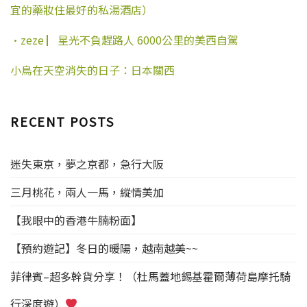
區網站及地址等都可以參考
宜的藥妝住最好的私湯酒店）
，門衛的解放軍叔叔都已
不少資料，關於材料這塊說
往期文章 上海領區一般都只
經認識了這個神奇的女同學
法不一，有說要營業執照原
批准4天停留（親自去申請，
直到21號上午，韓梅梅同
件，有說要戶口本，有說要
·zeze ▏星光不負趕路人 6000公里的美西自駕
根據提交的資料領館可能會
學終於懷著忐忑的心情到了
在職證明和各種財產證明，
給出天停留，但一般旅行社
大~~~使館，啊對了，大使館
感覺簡單的問題複雜化了，
小鳥在天空消失的日子：日本關西
代辦上海領區基本只出4天停
長這樣~室內全景喔~~~這是
根據我之前辦理的經驗，需
留），其他領區都可以申請
韓梅梅坐在等候區最後一排
要的材料只要4、5樣。我認
天停留，如果同學們遊學時
（一共就三排）拍的……比
為大家自行辦理唯恐通不
間在兩週或者一週，那麼可
村委會大不了多少
好在必
過，所以準備材料多一點希
RECENT POSTS
以申請4天停留；如果兩週以
須的材料都準備了，簽證辦
望能提高通過率。自行辦理
上，還是建議大家申請天停
的很順利。不過因為正常4個
經驗不足，一般都會去諮詢
留簽證，有的領區是接受其
工作日出籤是在27號下午，
代理，菲籤代理們使勁忽
迷失東京，夢之京都，急行大阪
他領區居民申請的，比如北
而韓梅梅同學是27晚上的飛
悠，把材料說的很繁瑣，簽
京領區、廣州領區等，只要
機，為了避免意外，還是選
證很難辦，把菲籤描繪成一
三月桃花，兩人一馬，縱情美加
按規定提交資料，目前來說
擇了加急，360元第二天下午
座不可逾越的大山。其實，
北京領區出籤還是比較穩定
取籤。比淘寶省了好多有木
自己去辦就會發現一抬腿就
【我眼中的香港牛腩粉面】
的。比較推薦大家選擇。 由
有！簡單好多有木有！強烈
邁過去了，毫無難度。 言歸
於自己去大使館申請，需要
建議北京的小夥伴自己搞定
正傳，鑑於網上無法查詢到
【預約遊記】冬日的暖陽，越南越美~~
準備的資料比較多，我們目
簽證哈哈哈（再次吐槽淘
最新的準確資訊，我決定到
前還是推薦大家選擇旅行社
寶……） 簽證過程&謠言粉
菲律賓大使館的官網去查。
菲律賓–超多幹貨分享！（杜馬蓋地錫基霍爾薄荷島摩托騎
進行辦理。淘寶上有很多旅
碎機 北京菲律賓大使館自助
我滴神啊，這個官網的簽證
行社，大家可以對比選擇，
簽證攻略（2016.9.21） 地
資訊根本就打不開啊。後來
行深度遊）