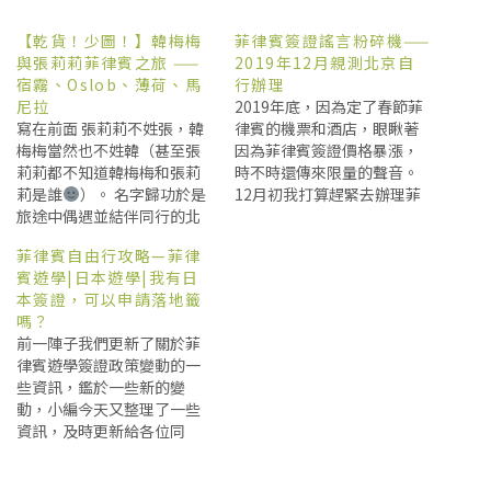
c
c
c
k
k
k
t
t
t
【乾貨！少圖！】韓梅梅
菲律賓簽證謠言粉碎機——
o
o
o
s
s
s
與張莉莉菲律賓之旅 ——
2019年12月親測北京自
h
h
h
宿霧、Oslob、薄荷、馬
行辦理
a
a
a
r
r
r
尼拉
2019年底，因為定了春節菲
e
e
e
o
o
o
寫在前面 張莉莉不姓張，韓
律賓的機票和酒店，眼瞅著
n
n
n
梅梅當然也不姓韓（甚至張
因為菲律賓簽證價格暴漲，
T
F
T
w
a
e
莉莉都不知道韓梅梅和張莉
時不時還傳來限量的聲音。
i
c
l
t
e
e
莉是誰
）。 名字歸功於是
12月初我打算趕緊去辦理菲
t
b
g
旅途中偶遇並結伴同行的北
律賓簽證了。 謠言一：代理
e
o
r
r
o
a
京老炮，還有執著於張莉莉
的低價簽證 要辦菲籤，如果
(
k
m
菲律賓自由行攻略—菲律
O
(
(
美貌的小黑三百～ …… 這段
價格合適的話，找代理當然
p
O
O
賓遊學|日本遊學|我有日
旅行很早就有打算，可是真
最省事。到網上一看，有不
e
p
p
n
e
e
本簽證，可以申請落地籤
正開始計劃，也就短短半個
少50元以下的低價，最低的
s
n
n
嗎？
i
s
s
月，所有的事前工作，都要
我看到39元。 寫的要求全套
n
i
i
前一陣子我們更新了關於菲
感謝我們仔細的Lily張莉莉同
材料，如酒店機票、在職證
n
n
n
e
n
n
律賓遊學簽證政策變動的一
學，我（韓梅梅）？我也就
明、存款證明、資產證明
w
e
e
些資訊，鑑於一些新的變
w
w
w
是個混吃等死打醬油的。人
等。 沒關係，我都有，不費
i
w
w
動，小編今天又整理了一些
生中第一次在旅行中做了一
事！ 要求面試。 沒關係，我
n
i
i
d
n
n
資訊，及時更新給各位同
次白痴，一個自己要去哪都
有時間，可以去！ 有的還寫
o
d
d
學。 請各位即將赴菲律賓留
w
o
o
不知道的白痴
，還好人醜
的要在指定銀行存款XX萬，
)
w
w
學或者旅遊的夥伴們留意。
才沒被賣了，賣了都得給人
凍結到回國。 沒關係，反正
)
)