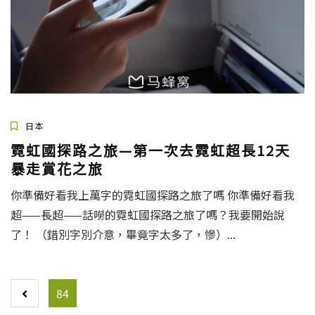
日本
霓虹國探路之旅—第一次去霓虹超長12天
暴走賞花之旅
你準備好看我上萬字的霓虹國探路之旅了嗎 你準備好看我
超——長超——話嘮的霓虹國探路之旅了嗎？我要開始說
了！ （錯別字別介意，畢竟字太多了，慘）...
POSTS
84