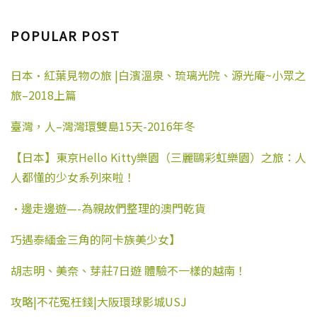
NAVIGATION
POPULAR POST
日本·紅葉見物の旅 |白濱溫泉、琉璃光院、源光庵~小眾之
旅–2018上篇
臺灣，人–灣灣環雙島15天-2016年冬
【日本】東京Hello Kitty樂園（三麗鷗彩虹樂園）之旅：人
人都懂的少女系列來啦！
·邊走邊遊—-為親故們整理的澳門乾貨
巧遇泰緬金三角的阿卡族美少女】
胡志明、美奈、芽莊7日遊 體驗不一樣的越南！
攻略|不花冤枉錢|大阪環球影城USJ