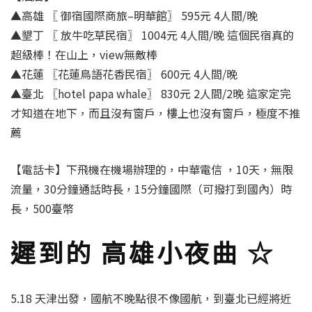
▲高雄 〖 御宿國際商旅–明華館〗 595元 4人間/晚
▲墾丁 〖 放牛吃草民宿〗 1004元 4人間/晚 這個民宿真的
超級棒！在山上，view無敵棒
▲花蓮 〖花蓮鳥語花香民宿〗 600元 4人間/晚
▲臺北 〖hotel papa whale〗 830元 2人間/2晚 這家定完
才知道在地下，而且沒有窗戶，樓上也沒有窗戶，極度不推
薦
【電話卡】下飛機在機場辦理的，中華電信 ，10天，無限
流量，30分鐘通話時長，15分鐘國際（可撥打到國內）時
長，500臺幣
遲到的 高雄小夜曲 ☆
5.18 天津出發，國航不晚點很不像國航，到臺北已經將近