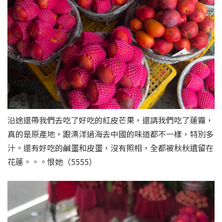
沿途還帶我們去吃了好吃的紅皮芒果，還請我們吃了蓮霧，
真的是原產地，跟漂洋過海去中國的味道都不一樣，特別多
汁。還有好吃的鹹蛋和皮蛋，沒有照相，全都被秋秋遺留在
花蓮。。。恨她（5555）