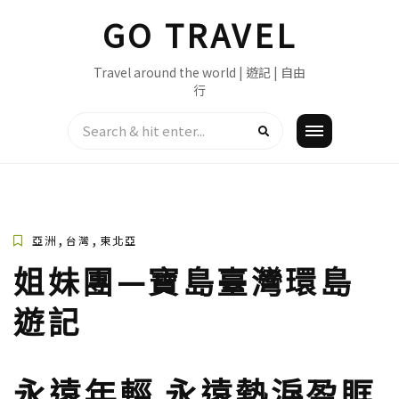
Skip
GO TRAVEL
to
content
Travel around the world | 遊記 | 自由
行
,
,
亞洲
台灣
東北亞
姐妹團—寶島臺灣環島
遊記
永遠年輕 永遠熱淚盈眶