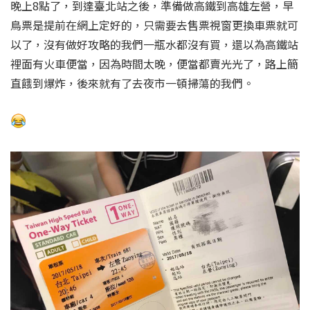
晚上8點了，到達臺北站之後，準備做高鐵到高雄左營，早
鳥票是提前在網上定好的，只需要去售票視窗更換車票就可
以了，沒有做好攻略的我們一瓶水都沒有買，還以為高鐵站
裡面有火車便當，因為時間太晚，便當都賣光光了，路上簡
直餓到爆炸，後來就有了去夜市一頓掃蕩的我們。