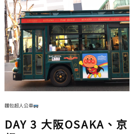
風見雞館，舊時為托馬斯住宅。