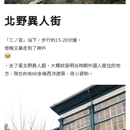
北野異人街
「三ノ宮」站下，步行約15-20分鐘。