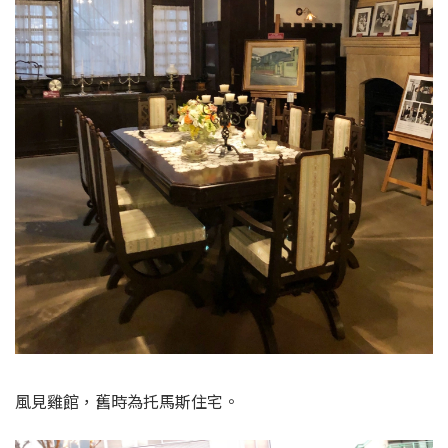
室內復原了舊時的歐式陳設。