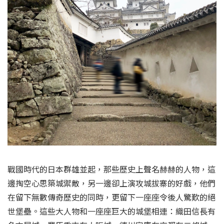
戰國時代的日本群雄並起，那些歷史上聲名赫赫的人物，這
邊掏空心思築城禦敵，另一邊卻上演攻城拔寨的好戲，他們
在留下無數傳奇歷史的同時，更留下一座座令後人驚歎的絕
世堡壘。這些大人物和一座座巨大的城堡相連：織田信長有