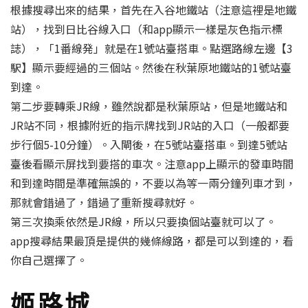
根據搜尋出來的結果，首先在入谷地鐵站（注意這裡是地鐵
站），找到日比谷線入口（和app顯示一樣是灰色指示標
誌），「1番線発」就是在1號站臺搭車。點選路線左邊【3
駅】顯示要經過的三個站。然後在秋葉原地鐵站的1號站臺
到達。
第二步要轉乘JR線，雖然說都是秋葉原站，但是地鐵站和
JR站不同，根據附近的指示牌找到JR站的入口（一般都要
步行個5-10分鐘）。入閘後，在5號站臺搭車。到達5號站
臺後看顯示屏找到要搭的車次。注意app上顯示的發車時間
和到達時間是準確無誤的，不要以為等一兩分鐘列車才到，
那就會錯過了，錯過了重新搜尋就好。
第三次換乘依然是JR線，所以只要換個站臺就可以了。
app搜尋結果最頂是提供的幾條線路，都是可以到達的，看
你自己選擇了。
姬路城