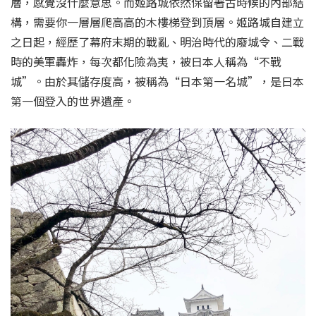
層，感覺沒什麼意思。而姬路城依然保留著古時候的內部結
構，需要你一層層爬高高的木樓梯登到頂層。姬路城自建立
之日起，經歷了幕府末期的戰亂、明治時代的廢城令、二戰
時的美軍轟炸，每次都化險為夷，被日本人稱為“不戰
城”。由於其儲存度高，被稱為“日本第一名城”，是日本
第一個登入的世界遺產。