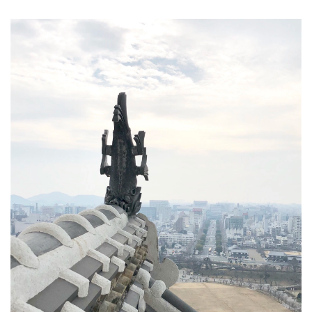
鯱瓦。鯱為日本記載傳說魚形海獸，一般以它為防火的符咒
被用來裝飾屋頂或大梁，也是城主權力的象徵。